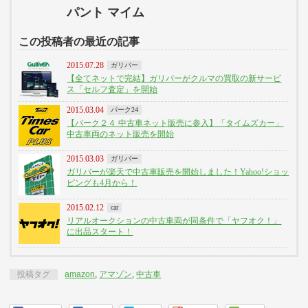
パント マイム
この投稿者の最近の記事
2015.07.28
ガリバー
【全てネットで完結】ガリバーがクルマの買取の新サービ
ス「セルフ査定」を開始
2015.03.04
パーク24
【パーク２４ 中古車ネット販売に参入】「タイムズカー」
中古車両のネット販売を開始
2015.03.03
ガリバー
ガリバーが楽天で中古車販売を開始しました！Yahoo!ショッ
ピングも4月から！
2015.02.12
car
リアルオークションの中古車両が同条件で「ヤフオク！」
に出品スタート！
投稿タグ
amazon
,
アマゾン
,
中古車