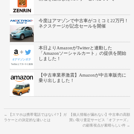
今度はアマゾンで中古車がコミコミ22万円！
ネクステージが記念セールを開催
本日よりAmazonがTwitterと連動した
「Amazonソーシャルカート」の提供を開始
しました！
【中古車業界激震】Amazonが中古車販売に
乗り出しました！
←
【スマホは携帯電話ではない!？】ガ
【個人情報が漏れない】中古車の高額
ラケーとの決定的な違いとは
買い取り査定サービス「オファーズ」
の顧客視点が素晴らしい件
→