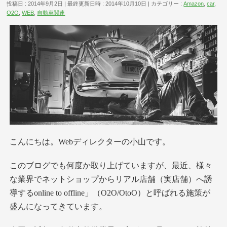
投稿日 : 2014年9月2日
最終更新日時 : 2014年10月10日
カテゴリー :
Amazon
,
car
,
O2O
,
WEB
,
自動車関連
こんにちは。Webディレクターの小山です。
このブログでも何度か取り上げていますが、最近、様々
な業界でネットショップからリアル店舗（実店舗）へ誘
導するonline to offline」（O2O/OtoO）と呼ばれる施策が
盛んになってきています。