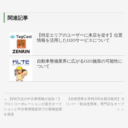
関連記事
【特定エリアのユーザーに来店を促す】位置
情報を活用したO2Oサービスについて
自動車整備業界に広がるO2O施策の可能性に
ついて
←
【約6万点の中古車情報が追加！】
【未使用車を常時200台展示販売】ガ
プロトコーポレーションが楽天オーク
リバー「軽未使用車」専門店をオープ
ションと中古車情報提供での業務提携
ン
→
を発表