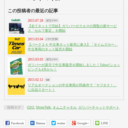
この投稿者の最近の記事
2015.07.28
ガリバー
【全てネットで完結】ガリバーがクルマの買取の新サービ
ス「セルフ査定」を開始
2015.03.04
パーク24
【パーク２４ 中古車ネット販売に参入】「タイムズカー」
中古車両のネット販売を開始
2015.03.03
ガリバー
ガリバーが楽天で中古車販売を開始しました！Yahoo!ショッ
ピングも4月から！
2015.02.12
car
リアルオークションの中古車両が同条件で「ヤフオク！」
に出品スタート！
投稿タグ
O2O
,
ShowTalk
,
オムニチャネル
,
ガリバーチャットサポート
Facebook
Hatena
twitter
Google+
LINE