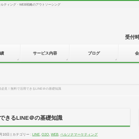
サルティング・WEB戦略のアウトソーシング
受付時間
績
サービス内容
ブログ
会
者必見！無料で活用できるLINE＠の基礎知識
きるLINE＠の基礎知識
月10日
カテゴリー :
LINE
,
O2O
,
WEB
,
ペルソナマーケティング