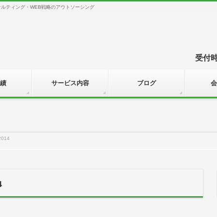
サルティング・WEB戦略のアウトソーシング
受付時間
績
サービス内容
ブログ
会
2014
4